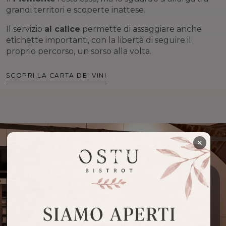
grandi territori e scoperte inattese.
Il servizio
al calice
permette di assaggiare anche
etichette importanti, con la libertà di seguire il
proprio percorso, un sorso alla volta.
SCOPRI LA CARTA DEI VINI
✕
DETTAGLI CURATI
Location