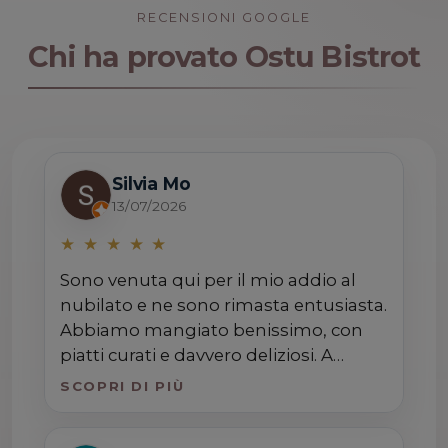
RECENSIONI GOOGLE
Chi ha provato Ostu Bistrot
Silvia Mo
13/07/2026
★
★
★
★
★
Sono venuta qui per il mio addio al
nubilato e ne sono rimasta entusiasta.
Abbiamo mangiato benissimo, con
piatti curati e davvero deliziosi. A
rendere la serata ancora più speciale è
SCOPRI DI PIÙ
stato il fatto che, alla fine del servizio,
la chef sia passata personalmente tra i