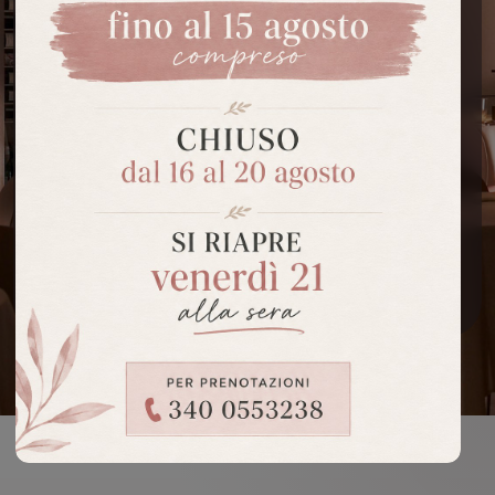
A Savigliano, nel cuore della pianura
cuneese, Ostu Bistrot vive in una terra di
passaggio e incontro, dove le montagne
sfiorano le colline delle Langhe. La
sala
, con
volte
e
archi in mattoni a vista
, accoglie
con toni caldi e avvolgenti. Qui
il territorio
non è solo sfondo
: entra nei piatti, nei calici,
nell'esperienza.
PRENOTA