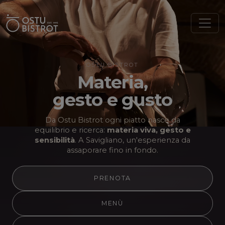
OSTU BISTROT
Materia,
gesto e gusto
Da Ostu Bistrot ogni piatto nasce da
equilibrio
e ricerca:
materia viva, gesto e
sensibilità
.
A Savigliano, un'esperienza da
assaporare fino in fondo.
PRENOTA
MENÙ