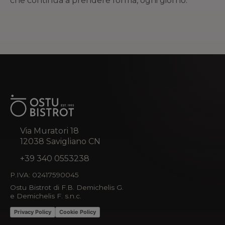
che continua a prendere forma, ogni giorno.
Via Muratori 18
12038 Savigliano CN
+39 340 0553238
P.IVA: 02417590045
Ostu Bistrot di F.B. Demichelis G.
e Demichelis F. s.n.c.
Privacy Policy
Cookie Policy