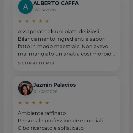
tavoli per salutare i clienti: un gesto di
ALBERTO CAFFA
grande attenzione che avevo visto fare
16/05/2026
solo negli Stati Uniti. Complimenti
★
★
★
★
★
davvero per la qualità del cibo e per
Assaporato alcuni piatti deliziosi.
l’accoglienza.
Bilanciamento ingredienti e sapori
fatto in modo maestrale. Non avevo
mai mangiato un’anatra così morbida
e buona. Servizio molto professionale
SCOPRI DI PIÙ
ma allo stesso tempo cordiale e
gentile. Super consigliato!!!!!
Jazmin Palacios
04/05/2026
★
★
★
★
★
Ambiente raffinato
Personale professionale e cordiali
Cibo ricercato e sofisticato