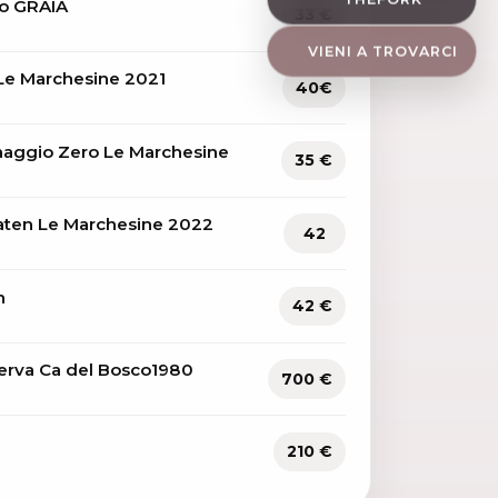
to GRAIA
33 €
VIENI A TROVARCI
 Le Marchesine 2021
40€
aaggio Zero Le Marchesine
35 €
Saten Le Marchesine 2022
42
n
42 €
erva Ca del Bosco1980
700 €
210 €