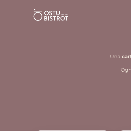
Una
car
Ogni