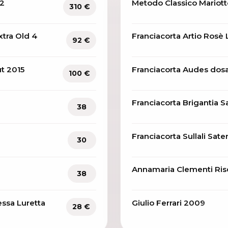
12
Metodo Classico Mariot
310 €
tra Old 4
Franciacorta Artio Rosè
92 €
t 2015
Franciacorta Audes dos
100 €
Franciacorta Brigantia 
38
Franciacorta Sullali Sate
30
Annamaria Clementi Ris
38
essa Luretta
Giulio Ferrari 2009
28 €