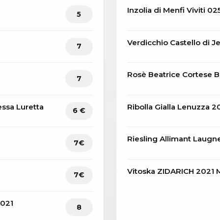
Inzolia di Menfi Viviti 02
5
Verdicchio Castello di J
7
Rosè Beatrice Cortese
7
essa Luretta
Ribolla Gialla Lenuzza 2
6 €
Riesling Allimant Laugn
7€
Vitoska ZIDARICH 2021 
7€
2021
8