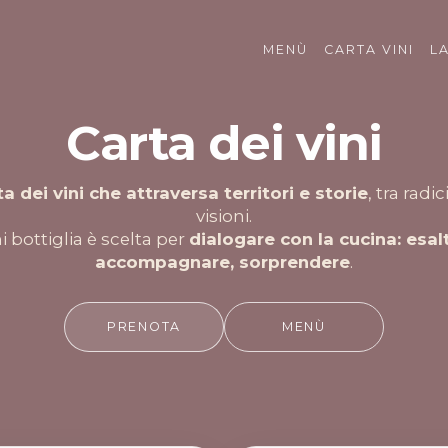
MENÙ
CARTA VINI
L
Carta dei vini
ta dei vini che attraversa territori e storie
, tra radi
visioni.
 bottiglia è scelta per
dialogare con la cucina: esal
accompagnare, sorprendere
.
PRENOTA
MENÙ