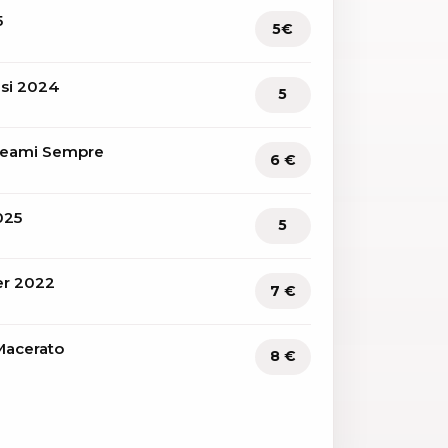
5
5€
esi 2024
5
 Beami Sempre
6 €
025
5
er 2022
7 €
Macerato
8 €