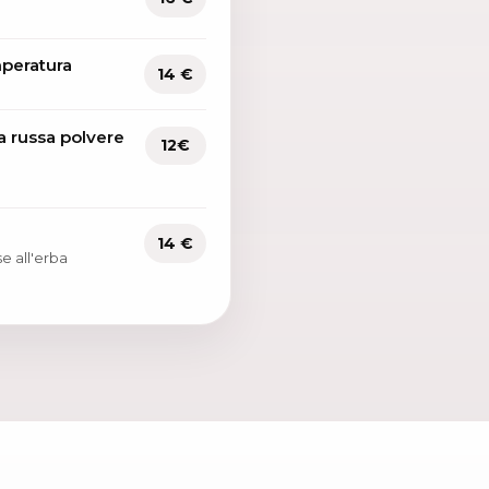
peratura
14 €
ta russa polvere
12€
14 €
e all'erba