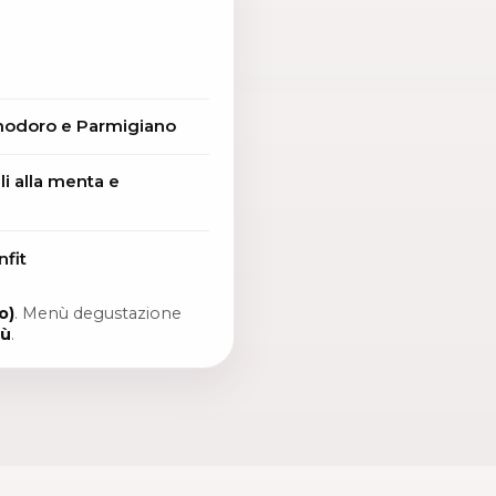
modoro e Parmigiano
li alla menta e
nfit
o)
. Menù degustazione
iù
.