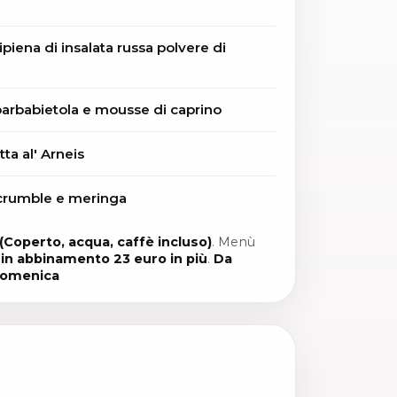
ipiena di insalata russa polvere di
barbabietola e mousse di caprino
ta al' Arneis
 crumble e meringa
(Coperto, acqua, caffè incluso)
. Menù
i in abbinamento 23 euro in più
.
Da
domenica