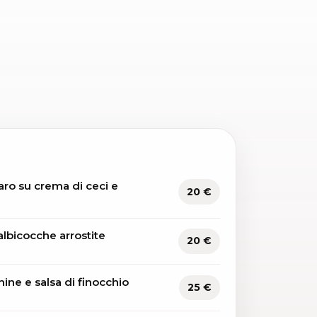
aro su crema di ceci e
20 €
albicocche arrostite
20 €
hine e salsa di finocchio
25 €