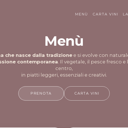
MENÙ
CARTA VINI
L
Menù
na che nasce dalla tradizione
e si evolve con natura
ssione contemporanea
. Il vegetale, il pesce fresco e
centro,
in piatti leggeri, essenziali e creativi.
PRENOTA
CARTA VINI