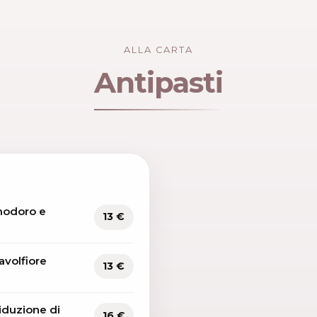
ALLA CARTA
Antipasti
modoro e
13 €
avolfiore
13 €
iduzione di
16 €