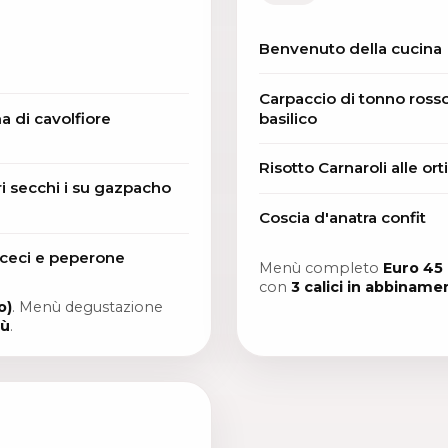
Benvenuto della cucina
Carpaccio di tonno ross
 di cavolfiore
basilico
Risotto Carnaroli alle or
 secchi i su gazpacho
Coscia d'anatra confit
 ceci e peperone
Menù completo
Euro 45 
con
3 calici in abbiname
o)
. Menù degustazione
iù
.